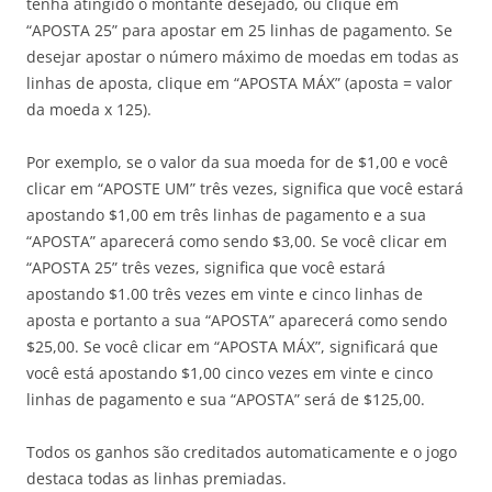
tenha atingido o montante desejado, ou clique em
“APOSTA 25” para apostar em 25 linhas de pagamento. Se
desejar apostar o número máximo de moedas em todas as
linhas de aposta, clique em “APOSTA MÁX” (aposta = valor
da moeda x 125).
Por exemplo, se o valor da sua moeda for de $1,00 e você
clicar em “APOSTE UM” três vezes, significa que você estará
apostando $1,00 em três linhas de pagamento e a sua
“APOSTA” aparecerá como sendo $3,00. Se você clicar em
“APOSTA 25” três vezes, significa que você estará
apostando $1.00 três vezes em vinte e cinco linhas de
aposta e portanto a sua “APOSTA” aparecerá como sendo
$25,00. Se você clicar em “APOSTA MÁX”, significará que
você está apostando $1,00 cinco vezes em vinte e cinco
linhas de pagamento e sua “APOSTA” será de $125,00.
Todos os ganhos são creditados automaticamente e o jogo
destaca todas as linhas premiadas.