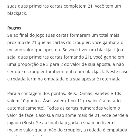
suas duas primeiras cartas completem 21, você tem um
blackjack.
Regras
Se ao final do jogo suas cartas formarem um total mais
próximo de 21 que as cartas do croupier, você ganhará o
mesmo valor que apostou. Se você tiver um blackjack (ou
seja, duas primeiras cartas formando 21), você ganha em
uma proporção de 3 para 2 do valor de sua aposta, a não
ser que o croupier também tenha um blackjack. Neste caso
a rodada termina empatada e a sua aposta é retornada.
Para a contagem dos pontos, Reis, Damas, Valetes e 10s
valem 10 pontos. Áses valem 1 ou 11 (o valor é ajustado
automaticamente). Todas as cartas numeradas valem o
valor de face. Caso sua mão some mais de 21, você perde a
jogada (Bust). Se ao final da jogada a sua mão tiver o
mesmo valor que a mão do croupier, a rodada é empatada