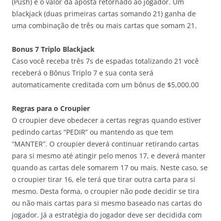
(Push) e o valor da aposta retornado ao jogador. Um
blackjack (duas primeiras cartas somando 21) ganha de
uma combinação de três ou mais cartas que somam 21.
Bonus 7 Triplo Blackjack
Caso você receba três 7s de espadas totalizando 21 você
receberá o Bônus Triplo 7 e sua conta será
automaticamente creditada com um bônus de $5,000.00
Regras para o Croupier
O croupier deve obedecer a certas regras quando estiver
pedindo cartas “PEDIR” ou mantendo as que tem
“MANTER”. O croupier deverá continuar retirando cartas
para si mesmo até atingir pelo menos 17, e deverá manter
quando as cartas dele somarem 17 ou mais. Neste caso, se
o croupier tirar 16, ele terá que tirar outra carta para si
mesmo. Desta forma, o croupier não pode decidir se tira
ou não mais cartas para si mesmo baseado nas cartas do
jogador. Já a estratégia do jogador deve ser decidida com