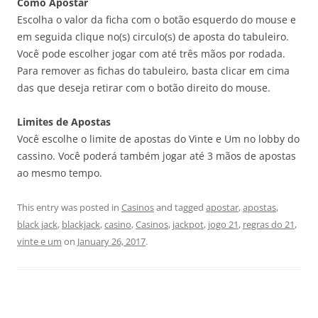
Como Apostar
Escolha o valor da ficha com o botão esquerdo do mouse e
em seguida clique no(s) circulo(s) de aposta do tabuleiro.
Você pode escolher jogar com até três mãos por rodada.
Para remover as fichas do tabuleiro, basta clicar em cima
das que deseja retirar com o botão direito do mouse.
Limites de Apostas
Você escolhe o limite de apostas do Vinte e Um no lobby do
cassino. Você poderá também jogar até 3 mãos de apostas
ao mesmo tempo.
This entry was posted in
Casinos
and tagged
apostar
,
apostas
,
black jack
,
blackjack
,
casino
,
Casinos
,
jackpot
,
jogo 21
,
regras do 21
,
vinte e um
on
January 26, 2017
.