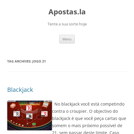
Skip
to
Apostas.la
content
Tente a sua sorte hoje
Menu
TAG ARCHIVES:
JOGO 21
Blackjack
No blackjack você está competindo
contra o croupier. O objectivo do
blackjack é que você peça cartas que
somem o mais próximo possível de
21, sem passar deste limite. Caso