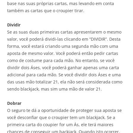
base nas suas próprias cartas, mas levando em conta
também as cartas que o croupier tirar.
Dividir
Se as suas duas primeiras cartas apresentarem o mesmo
valor, você poderá dividi-las clicando em “DIVIDIR”. Desta
forma, você estará criando uma segunda mão com uma
aposta de mesmo valor. Você poderá então pedir cartas
como de costume para cada mão. No entanto, se você
dividir dois Áses, você poderá ganhar apenas uma carta
adicional para cada mão. Se você dividir dois Áses e uma
das usas mão totalizar 21, ela não será considerada como
sendo blackjack, mas sim uma mão de valor 21.
Dobrar
O seguro te dá a oportunidade de proteger sua aposta se
você desconfiar que o croupier tem um blackjack. Se a
primeira carta do coupier for um Ás, ele terá maiores
chances de conseguir um backjack. Quando isto ocorrer,