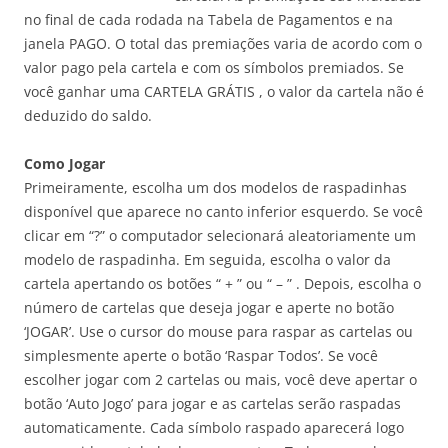
no final de cada rodada na Tabela de Pagamentos e na
janela PAGO. O total das premiações varia de acordo com o
valor pago pela cartela e com os símbolos premiados. Se
você ganhar uma CARTELA GRÁTIS , o valor da cartela não é
deduzido do saldo.
Como Jogar
Primeiramente, escolha um dos modelos de raspadinhas
disponível que aparece no canto inferior esquerdo. Se você
clicar em “?” o computador selecionará aleatoriamente um
modelo de raspadinha. Em seguida, escolha o valor da
cartela apertando os botões “ + ” ou “ – ” . Depois, escolha o
número de cartelas que deseja jogar e aperte no botão
‘JOGAR’. Use o cursor do mouse para raspar as cartelas ou
simplesmente aperte o botão ‘Raspar Todos’. Se você
escolher jogar com 2 cartelas ou mais, você deve apertar o
botão ‘Auto Jogo’ para jogar e as cartelas serão raspadas
automaticamente. Cada símbolo raspado aparecerá logo